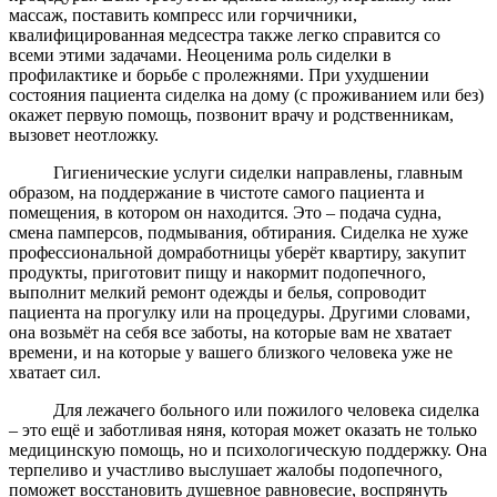
массаж, поставить компресс или горчичники,
квалифицированная медсестра также легко справится со
всеми этими задачами. Неоценима роль сиделки в
профилактике и борьбе с пролежнями. При ухудшении
состояния пациента сиделка на дому (с проживанием или без)
окажет первую помощь, позвонит врачу и родственникам,
вызовет неотложку.
Гигиенические услуги сиделки направлены, главным
образом, на поддержание в чистоте самого пациента и
помещения, в котором он находится. Это – подача судна,
смена памперсов, подмывания, обтирания. Сиделка не хуже
профессиональной домработницы уберёт квартиру, закупит
продукты, приготовит пищу и накормит подопечного,
выполнит мелкий ремонт одежды и белья, сопроводит
пациента на прогулку или на процедуры. Другими словами,
она возьмёт на себя все заботы, на которые вам не хватает
времени, и на которые у вашего близкого человека уже не
хватает сил.
Для лежачего больного или пожилого человека сиделка
– это ещё и заботливая няня, которая может оказать не только
медицинскую помощь, но и психологическую поддержку. Она
терпеливо и участливо выслушает жалобы подопечного,
поможет восстановить душевное равновесие, воспрянуть